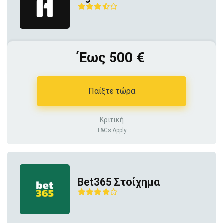
Έως 500 €
Παίξτε τώρα
Κριτική
T&Cs Apply
Bet365 Στοίχημα