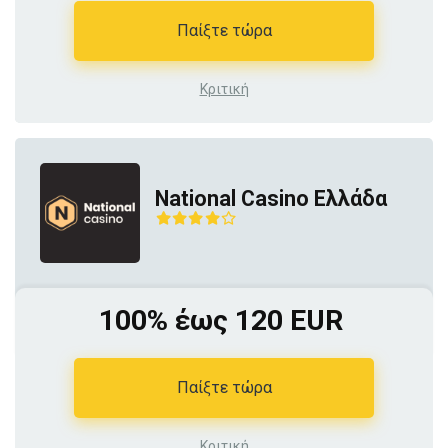
Παίξτε τώρα
Κριτική
National Casino Ελλάδα
100% έως 120 EUR
Παίξτε τώρα
Κριτική