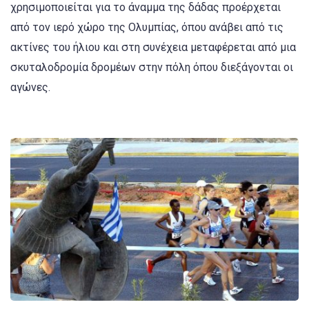
χρησιμοποιείται για το άναμμα της δάδας προέρχεται
από τον ιερό χώρο της Ολυμπίας, όπου ανάβει από τις
ακτίνες του ήλιου και στη συνέχεια μεταφέρεται από μια
σκυταλοδρομία δρομέων στην πόλη όπου διεξάγονται οι
αγώνες.