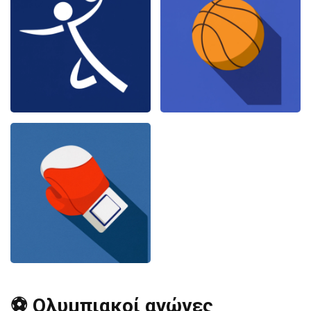
⚽ Ολυμπιακοί αγώνες