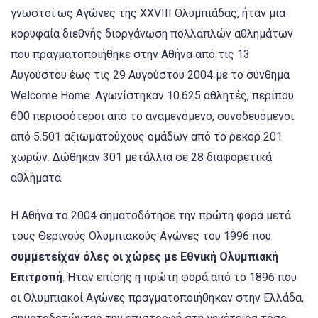
γνωστοί ως Αγώνες της XXVIII Ολυμπιάδας, ήταν μια
κορυφαία διεθνής διοργάνωση πολλαπλών αθλημάτων
που πραγματοποιήθηκε στην Αθήνα από τις 13
Αυγούστου έως τις 29 Αυγούστου 2004 με το σύνθημα
Welcome Home. Αγωνίστηκαν 10.625 αθλητές, περίπου
600 περισσότεροι από το αναμενόμενο, συνοδευόμενοι
από 5.501 αξιωματούχους ομάδων από το ρεκόρ 201
χωρών. Δώθηκαν 301 μετάλλια σε 28 διαφορετικά
αθλήματα.
Η Αθήνα το 2004 σηματοδότησε την πρώτη φορά μετά
τους Θερινούς Ολυμπιακούς Αγώνες του 1996 που
συμμετείχαν όλες οι χώρες με Εθνική Ολυμπιακή
Επιτροπή
. Ήταν επίσης η πρώτη φορά από το 1896 που
οι Ολυμπιακοί Αγώνες πραγματοποιήθηκαν στην Ελλάδα,