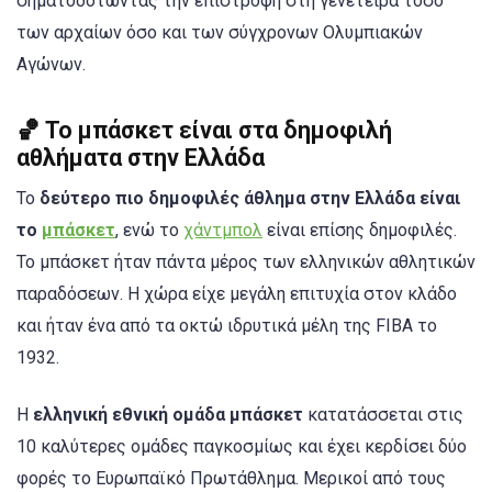
σηματοδοτώντας την επιστροφή στη γενέτειρα τόσο
των αρχαίων όσο και των σύγχρονων Ολυμπιακών
Αγώνων.
🏀 Το μπάσκετ είναι στα δημοφιλή
αθλήματα στην Ελλάδα
Το
δεύτερο πιο δημοφιλές άθλημα στην Ελλάδα είναι
το
μπάσκετ
, ενώ το
χάντμπολ
είναι επίσης δημοφιλές.
Το μπάσκετ ήταν πάντα μέρος των ελληνικών αθλητικών
παραδόσεων. Η χώρα είχε μεγάλη επιτυχία στον κλάδο
και ήταν ένα από τα οκτώ ιδρυτικά μέλη της FIBA το
1932.
Η
ελληνική εθνική ομάδα μπάσκετ
κατατάσσεται στις
10 καλύτερες ομάδες παγκοσμίως και έχει κερδίσει δύο
φορές το Ευρωπαϊκό Πρωτάθλημα. Μερικοί από τους