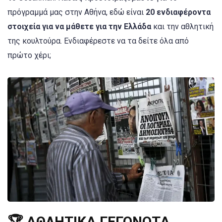
πρόγραμμά μας στην Αθήνα, εδώ είναι
20 ενδιαφέροντα
στοιχεία για να μάθετε για την Ελλάδα
και την αθλητική
της κουλτούρα. Ενδιαφέρεστε να τα δείτε όλα από
πρώτο χέρι;
🏆 ΑΘΛΗΤΙΚΑ ΓΕΓΟΝΟΤΑ