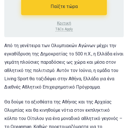
Παίξτε τώρα
Κριτική
T&Cs Apply
Από τη γενέτειρα των Ολυμπιακών Αγώνων μέχρι την
εγκαθίδρυση της Δημοκρατίας το 500 π.Χ., η Ελλάδα είναι
γεμάτη πλούσιες παραδόσεις ως χώρα και μέσα στον
αθλητικό της πολιτισμό. Αυτόν τον Ιούνιο, η ομάδα του
Living Sport θα ταξιδέψει στην Αθήνα, Ελλάδα για ένα
Διεθνές Αθλητικό Επιχειρηματικό Πρόγραμμα.
Θα δούμε τα αξιοθέατα της Αθήνας και της Αρχαίας
Ολυμπίας και θα κινηθούμε νότια στον εκπληκτικό
κόλπο του Οίτυλου για ένα μοναδικό αθλητικό γεγονός –
το Oceanman. Καθώς προετοιμαζόμαστε για το