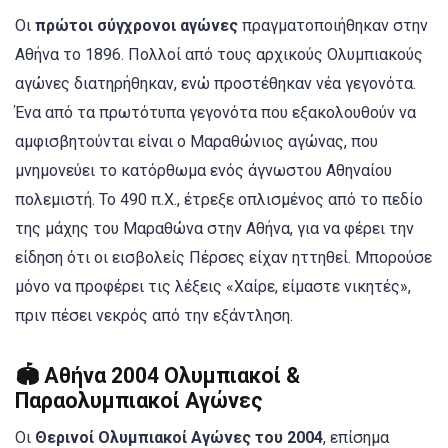
Οι
πρώτοι σύγχρονοι αγώνες
πραγματοποιήθηκαν στην
Αθήνα το 1896. Πολλοί από τους αρχικούς Ολυμπιακούς
αγώνες διατηρήθηκαν, ενώ προστέθηκαν νέα γεγονότα.
Ένα από τα πρωτότυπα γεγονότα που εξακολουθούν να
αμφισβητούνται είναι ο Μαραθώνιος αγώνας, που
μνημονεύει το κατόρθωμα ενός άγνωστου Αθηναίου
πολεμιστή. Το 490 π.Χ., έτρεξε οπλισμένος από το πεδίο
της μάχης του Μαραθώνα στην Αθήνα, για να φέρει την
είδηση ότι οι εισβολείς Πέρσες είχαν ηττηθεί. Μπορούσε
μόνο να προφέρει τις λέξεις «Χαίρε, είμαστε νικητές»,
πριν πέσει νεκρός από την εξάντληση.
🏟️ Αθήνα 2004 Ολυμπιακοί &
Παραολυμπιακοί Αγώνες
Οι
Θερινοί Ολυμπιακοί Αγώνες του 2004
, επίσημα