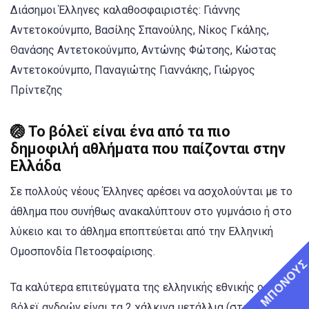
Διάσημοι Έλληνες καλαθοσφαιριστές: Γιάννης
Αντετοκούνμπο, Βασίλης Σπανούλης, Νίκος Γκάλης,
Θανάσης Αντετοκούνμπο, Αντώνης Φώτσης, Κώστας
Αντετοκούνμπο, Παναγιώτης Γιαννάκης, Γιώργος
Πρίντεζης
🏐 Το
βόλεϊ
είναι ένα από τα πιο
δημοφιλή αθλήματα που παίζονται στην
Ελλάδα
Σε πολλούς νέους Έλληνες αρέσει να ασχολούνται με το
άθλημα που συνήθως ανακαλύπτουν στο γυμνάσιο ή στο
λύκειο και το άθλημα εποπτεύεται από την Ελληνική
Ομοσπονδία Πετοσφαίρισης.
ΜΠΟΝΟΥ
Τα καλύτερα επιτεύγματα της ελληνικής εθνικής ομάδας
βόλεϊ ανδρών είναι τα 2 χάλκινα μετάλλια (στο