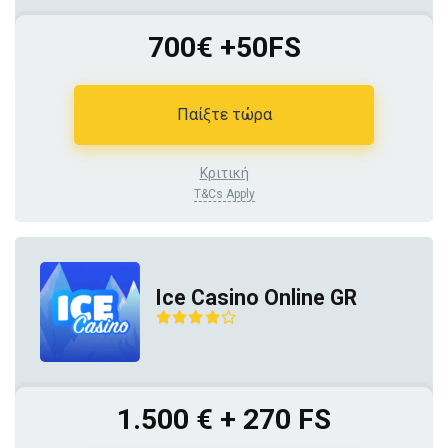
700€ +50FS
Παίξτε τώρα
Κριτική
T&Cs Apply
Ice Casino Online GR
1.500 € + 270 FS