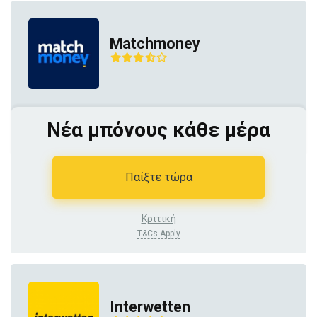
Matchmoney
Νέα μπόνους κάθε μέρα
Παίξτε τώρα
Κριτική
T&Cs Apply
Interwetten