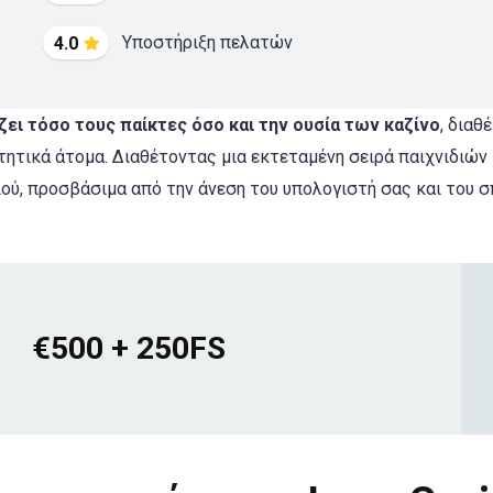
Υποστήριξη πελατών
4.0
ει τόσο τους παίκτες όσο και την ουσία των καζίνο
, διαθ
τητικά άτομα. Διαθέτοντας μια εκτεταμένη σειρά παιχνιδιών
ύ, προσβάσιμα από την άνεση του υπολογιστή σας και του σπι
€500 + 250FS