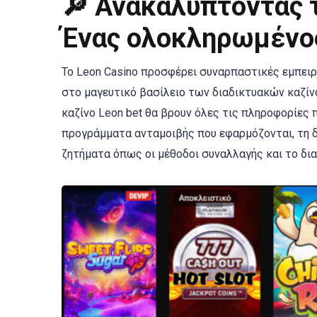
🔎 Ανακαλύπτοντας
Ένας ολοκληρωμένος
Το Leon Casino προσφέρει συναρπαστικές εμπειρ
στο μαγευτικό βασίλειο των διαδικτυακών καζίνο
καζίνο Lеоn bеt θα βρουν όλες τις πληροφορίες 
προγράμματα ανταμοιβής που εφαρμόζονται, τη δ
ζητήματα όπως οι μέθοδοι συναλλαγής και το δι