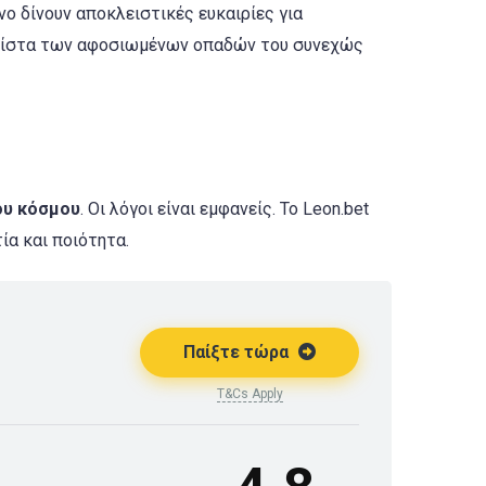
ίνο δίνουν αποκλειστικές ευκαιρίες για
 η λίστα των αφοσιωμένων οπαδών του συνεχώς
ου κόσμου
. Οι λόγοι είναι εμφανείς. Το Leon.bet
ία και ποιότητα.
Παίξτε τώρα
T&Cs Apply