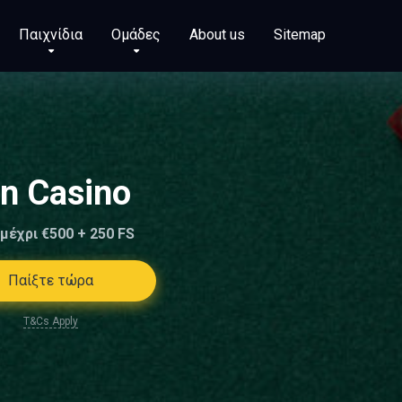
Παιχνίδια
Oμάδες
About us
Sitemap
n Casino
μέχρι €500 + 250 FS
Παίξτε τώρα
T&Cs Apply